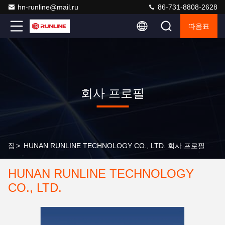
hn-runline@mail.ru
86-731-8808-2628
따옴표
회사 프로필
집
>
HUNAN RUNLINE TECHNOLOGY CO., LTD. 회사 프로필
HUNAN RUNLINE TECHNOLOGY
CO., LTD.