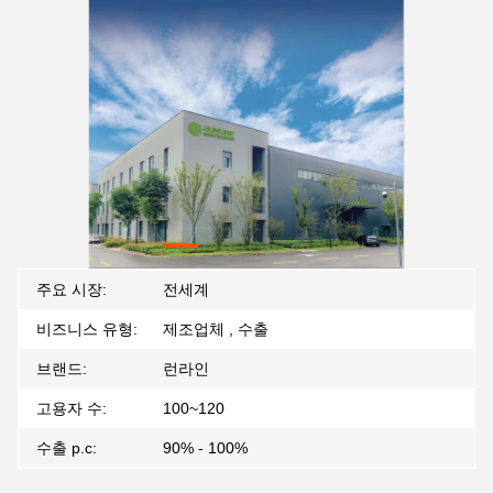
주요 시장:
전세계
비즈니스 유형:
제조업체 , 수출
브랜드:
런라인
고용자 수:
100~120
수출 p.c:
90% - 100%