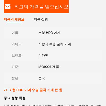
최고의 가격을 얻으십시오
제품 상세정보
제품 설명
이름:
소형 HDD 기계
키워드:
지향식 수평 굴착 기계
브랜드:
런라인
표준:
ISO9001/세륨
발단:
중국
7T 소형 HDD 기계 수평 굴착 기계 큰 힘
주요 성능 특성