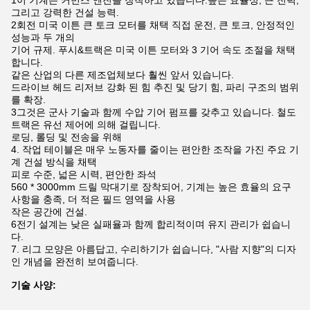
1이 기계는 커민스 엔진을 장착하고 있습니다.
높은 효율성, 큰 전력,
그리고 강력한 건설 능력.
2회전 미국 이튼 큰 토크 모터를 채택 직접 운전, 큰 토크, 안정적인
성능과 두 개의
기어 규제. 푸시&트랙은 미국 이튼 모터와 3 기어 속도 조절을 채택
합니다.
같은 산업의 다른 제조업체보다 훨씬 앞서 있습니다.
드라이브 헤드 리저브 강화 된 힘 추진 및 당기 힘, 파리 구조의 범위
를 확장.
3그것은 군사 기술과 함께 수압 기어 펌프를 갖추고 있습니다. 철도
트랙은 유선 제어에 의해 걸립니다.
로딩, 롤딩 및 전송을 위해
4. 작업 테이블은 매우 노동자를 줄이는 편안한 조작을 가진 주요 기
계 건설 방식을 채택
피로 수준, 넓은 시력, 편안한 좌석
560 * 3000mm 드릴 막대기로 장착되어, 기계는 높은 효율의 요구
사항을 충족, 더 적은 필드 영역을 사용
작은 공간에 건설.
6전기 설계는 낮은 실패율과 함께 합리적이며 유지 관리가 쉽습니
다.
7. 리그 모양은 아름답고, 수리하기가 쉽습니다, "사람 지향"의 디자
인 개념을 완전히 보여줍니다.
기술 사양: