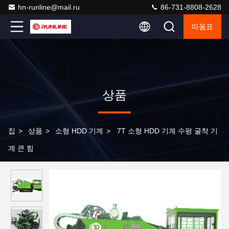
hn-runline@mail.ru
86-731-8808-2628
따옴표
상품
집
>
상품
>
소형 HDD 기계
>
7T 소형 HDD 기계 수평 굴착 기
계 큰 힘