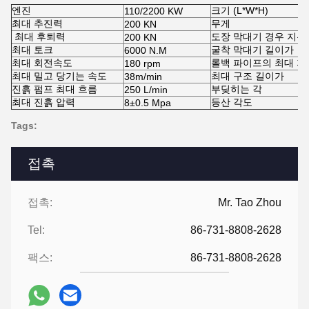
엔진
크기 (L*W*H)
110/2200 KW
최대 추진력
무게
200 KN
최대 후퇴력
도장 막대기 경우 지름
200 KN
최대 토크
굴착 막대기 길이가
6000 N.M
최대 회전속도
롤백 파이프의 최대 지
180 rpm
최대 밀고 당기는 속도
최대 구조 길이가
38m/min
진흙 펌프 최대 흐름
부딪히는 각
250 L/min
최대 진흙 압력
등산 각도
8
±
0.5 Mpa
Tags:
접촉
접촉:
Mr. Tao Zhou
Tel:
86-731-8808-2628
팩스:
86-731-8808-2628