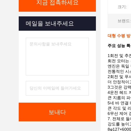
지금 접촉하세요
크기:
브랜드:
메일을 보내주세요
대형 수평 방
주요 성능 특
1회전 및 추
회전 모터는
엔진은 독일
전통적인 시
2회전 및 푸
더 안정적이고
3그것은 강
4운전 헤드 저
큰 지름의 
5네 바 연결 
큰 각도 및 
보내다
6무선 제어 
7. 전체로 
강도를 높이
8φ127×60