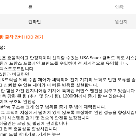
큰
인증:
런라인
원산지:
향 굴착 장비 HDD 전기
성:
진은 효율적이고 안정적이며 신뢰할 수있는 USA Sauer 클러드 회로 시
 원래 프랑스 포클레인 브랜드를 수입하여 전 세계적으로 유명합니다.
 렉스트로트입니다.
스템과 비교하면
시&트럭을 위해 수압 제어가 채택되어 전기 기기의 노화로 인한 오류를 
 신뢰할 수 있는 제어와 더 빠른 반응을 실현합니다.
력한 힘을 가진 엔지니어링 기계에 특화된 커민스 엔진을 갖추고 있습니다.
축 강화 된 힘 (추기 및 당기 힘), 1200KN까지 증가 할 수 있습니다.
파이프 구조의 안전성
luffing 구조는 크게 입구 범위를 증가 주 빔에 채택됩니다.
리그 트랙이 지상에서 떨어져 있지 않도록 보장하여 안전 성능을 향상시킵
걷기 시스템은 걷기 및 전송의 안전을 보장합니다.
들어올린은 로딩 및 릴딩에 편리합니다.
고 업무 효율성을 향상시킵니다.
00mm 드릴 막대기로, 기계는 높은