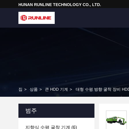
HUNAN RUNLINE TECHNOLOGY CO., LTD.
집
>
상품
>
큰 HDD 기계
>
대형 수평 방향 굴착 장비 HD
범주
지향식 수평 굴착 기계
(6)