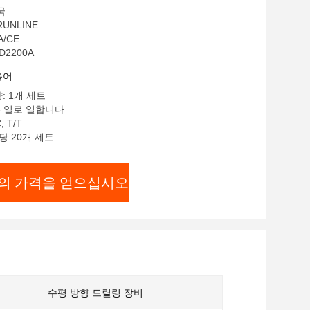
국
UNLINE
A/CE
D2200A
용어
: 1개 세트
-8 일로 일합니다
 T/T
당 20개 세트
의 가격을 얻으십시오
수평 방향 드릴링 장비