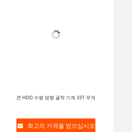
큰 HDD 수평 방향 굴착 기계 33T 무게
수압
계
최고의 가격을 얻으십시오