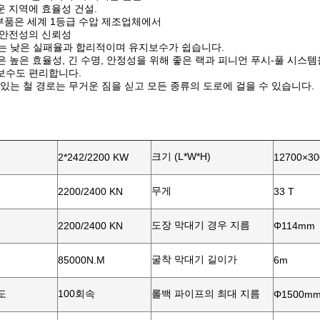
 지역에 효율성 건설.
부품은 세계 1등급 수압 제조업체에서
 안전성의 신뢰성
계는 낮은 실패율과 합리적이며 유지보수가 쉽습니다.
풀은 높은 효율성, 긴 수명, 안정성을 위해 좋은 랙과 피니언 푸시-풀 시스템
보수도 편리합니다.
 있는 철 경로는 무거운 짐을 싣고 모든 종류의 도로에 걸을 수 있습니다.
크기 (L*W*H)
2*242/2200 KW
12700×3
무게
2200/2400 KN
33 T
도장 막대기 경우 지름
2200/2400 KN
Φ114mm
굴착 막대기 길이가
85000N.M
6m
도
100회속
롤백 파이프의 최대 지름
Φ1500m