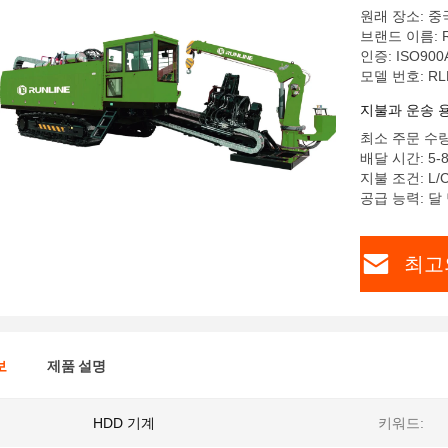
원래 장소: 중
브랜드 이름: R
인증: ISO900
모델 번호: RL
지불과 운송 
최소 주문 수량
배달 시간: 5
지불 조건: L/C,
공급 능력: 달 
최고
보
제품 설명
HDD 기계
키워드: