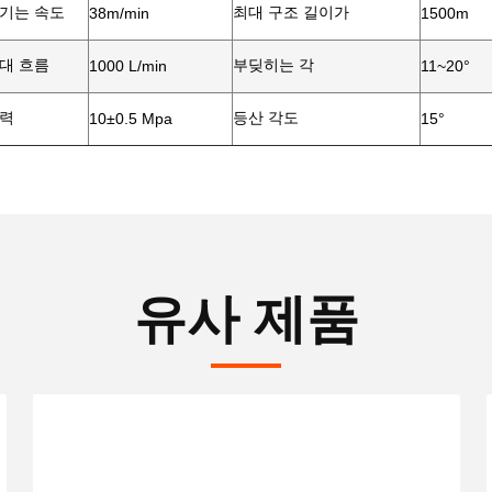
당기는 속도
최대 구조 길이가
38m/min
1500m
대 흐름
부딪히는 각
1000 L/min
11~20°
압력
등산 각도
10
±
0.5 Mpa
15°
유사 제품