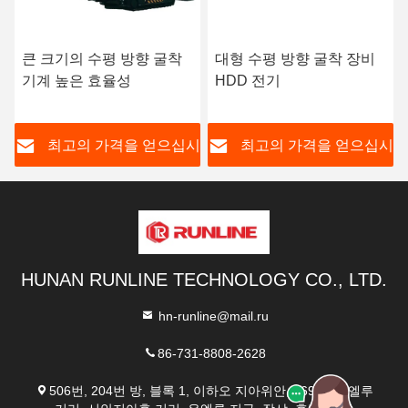
큰 크기의 수평 방향 굴착
대형 수평 방향 굴착 장비
기계 높은 효율성
HDD 전기
시
최고의 가격을 얻으십시
최고의 가격을 얻으십시
오
오
HUNAN RUNLINE TECHNOLOGY CO., LTD.
hn-runline@mail.ru
86-731-8808-2628
506번, 204번 방, 블록 1, 이하오 지아위안, 369번, 유엘루