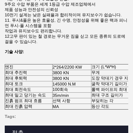
9주요 수압 부품은 세계 1등급 수압 제조업체에서
제품 성능과 안전성의 신뢰성
10전기 설계는 낮은 실패율과 합리적이며 유지보수가 쉽습니다.
11. 푸시&풀은 높은 효율성, 긴 수명, 안정성을 위해 좋은 랙과 피니
언 푸시-풀 시스템을 포함
작업과 유지보수도 편리합니다.
12고무 판이 있는 철 경로는 무거운 짐을 싣고 모든 종류의 도로에
걸을 수 있습니다.
기술 사양:
엔진
크기 (L*W*H)
2*264/2200 KW
최대 추진력
무게
3800 KN
최대 후퇴력
도장 막대기 경우 지름
3800 KN
최대 토크
굴착 막대기 길이가
145000 N.M
최대 회전속도
100회속
롤백 파이프의 최대 
최대 밀고 당기는 속도
최대 구조 길이가
35m/min
진흙 펌프 최대 흐름
선택 사항
부딪히는 각
최대 진흙 압력
등산 각도
MA
Tags:
접촉