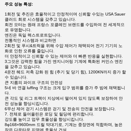
주요 성능 특성:
1회전 및 추진은 효율적이고 안정적이며 신뢰할 수있는 USA Sauer
클러드 회로 시스템을 갖추고 있습니다.
회전 모터는 원래 프랑스 포클레인 브랜드를 수입하여 전 세계적으
로 유명합니다.
엔진은 독일 렉스트로트입니다.
전통적인 시스템과 비교하면
2회전 및 푸시&트럭을 위해 수압 제어가 채택되어 전기 기기의 노
화로 인한 오류를 줄입니다.
더 안정적이고 신뢰할 수 있는 제어와 더 빠른 반응을 실현합니다.
3그것은 강력한 힘을 가진 엔지니어링 기계에 특화된 커민스 엔진
을 갖추고 있습니다.
4운전 헤드 저축 강화 된 힘 (추기 및 당기 힘), 1200KN까지 증가 할
수 있습니다.
큰 지름의 파이프 구조의 안전성
5네 바 연결 luffing 구조는 크게 입구 범위를 증가 주 빔에 채택됩니
다.
큰 각도 및 리그 트랙이 지상에서 떨어져 있지 않도록 보장하여 안
전 성능을 향상시킵니다.
6무선 제어 걷기 시스템은 걷기 및 전송의 안전을 보장합니다.
7. 전체로 들어올린은 로딩 및 릴딩에 편리합니다.
강도를 높이고 업무 효율성을 향상시킵니다.
8φ168×9600mm 드릴 막대기로, 기계는 중장면에 적합하며, 높은
작은 다운타운 지역에 효율성 건설.